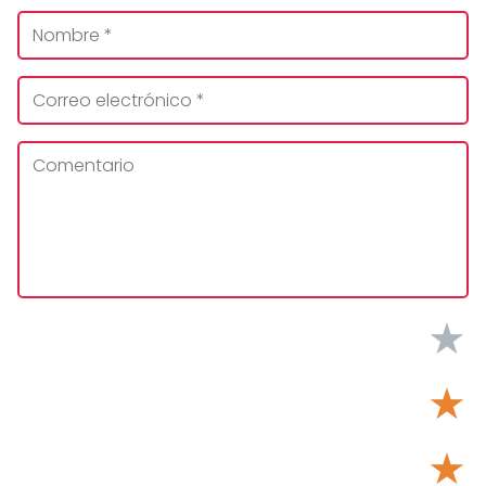
★
★
★