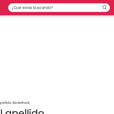
apellido Abdelhadi
l apellido