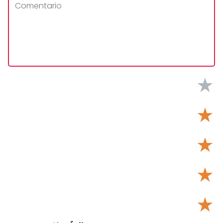
★
★
★
★
★