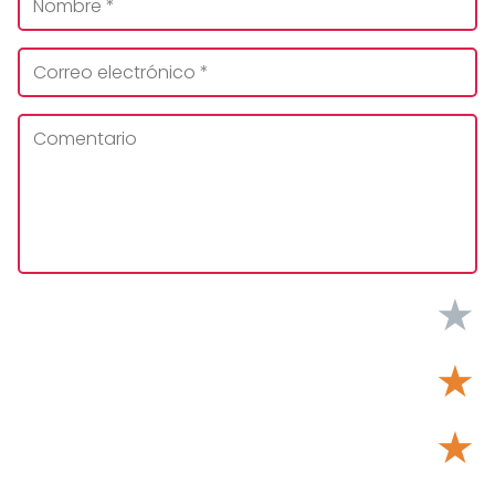
★
★
★