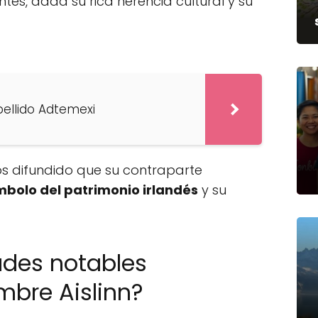
tes, dada su rica herencia cultural y su
pellido Adtemexi
nos difundido que su contraparte
mbolo del patrimonio irlandés
y su
ades notables
bre Aislinn?