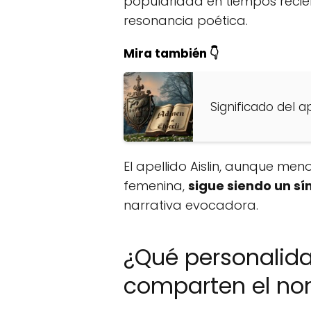
popularidad en tiempos recien
resonancia poética.
Mira también 👇
Significado del a
El apellido Aislin, aunque me
femenina,
sigue siendo un sí
narrativa evocadora.
¿Qué personalid
comparten el nom