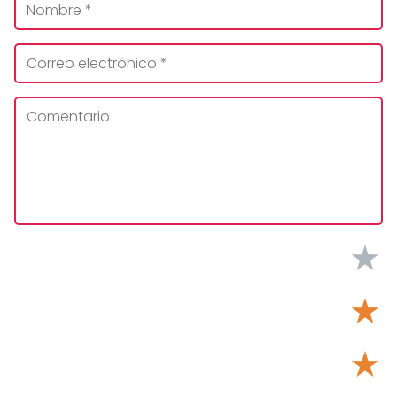
★
★
★