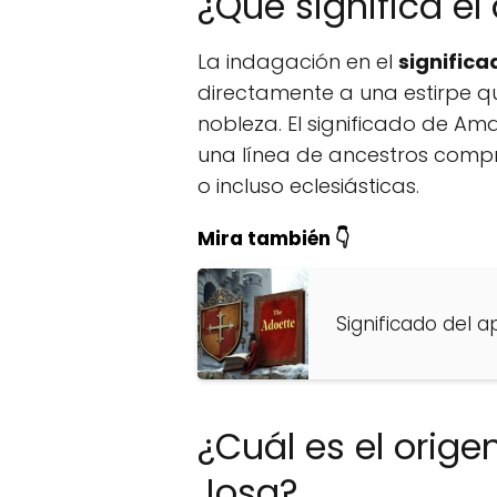
¿Qué significa e
La indagación en el
signific
directamente a una estirpe q
nobleza. El significado de Ama
una línea de ancestros compr
o incluso eclesiásticas.
Mira también 👇
Significado del a
¿Cuál es el orig
Josa?