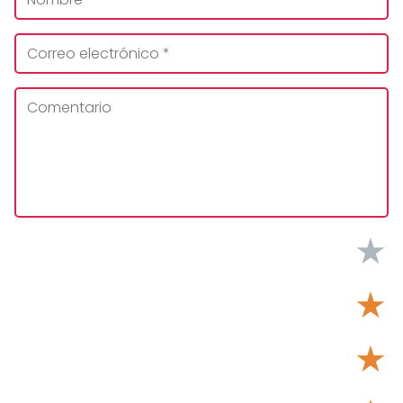
★
★
★