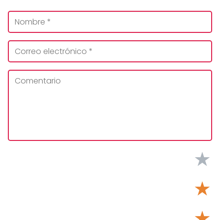
★
★
★