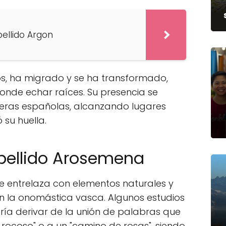
pellido Argon
os, ha migrado y se ha transformado,
onde echar raíces. Su presencia se
nteras españolas, alcanzando lugares
su huella.
apellido Arosemena
e entrelaza con elementos naturales y
n la onomástica vasca. Algunos estudios
ría derivar de la unión de palabras que
rocoso" o a un "camino de rosas", siendo