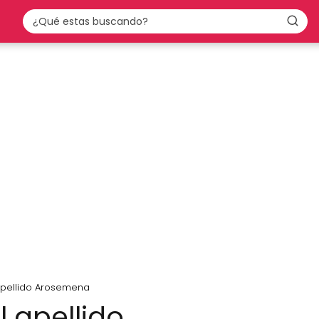
 apellido Arosemena
l apellido