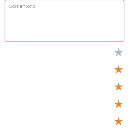
★
★
★
★
★