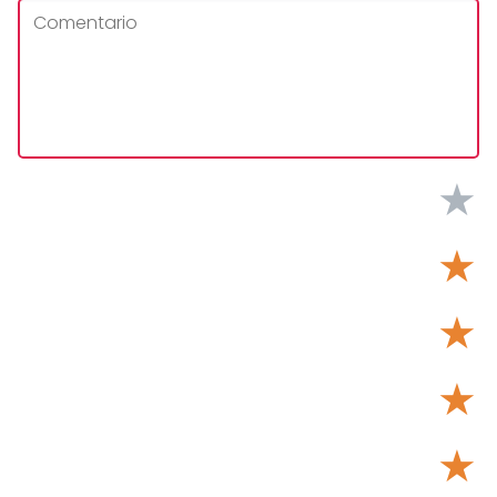
★
★
★
★
★