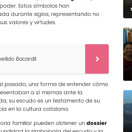
 poder. Estos símbolos han
da durante siglos, representando no
us valores y virtudes.
pellido Bacardit
 al pasado, una forma de entender cómo
presentaban a sí mismas ante la
ada, su escudo es un testamento de su
cia en la cultura catalana.
storia familiar pueden obtener un
dossier
fundidad la simbología del escudo y la