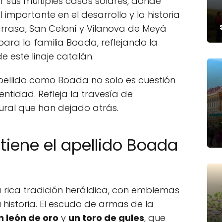
r sus múltiples casas solares, donde
mportante en el desarrollo y la historia
arrasa, San Celoní y Vilanova de Meyá
para la familia Boada, reflejando la
 este linaje catalán.
apellido como Boada no solo es cuestión
entidad. Refleja la travesía de
ural que han dejado atrás.
tiene el apellido Boada
 rica tradición heráldica, con emblemas
 historia. El escudo de armas de la
n león de oro
y
un toro de gules
, que