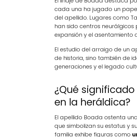
El linaje de Boada destaca po
cada una ha jugado un papel i
del apellido. Lugares como T
han sido centros neurálgicos 
expansión y el asentamiento de
El estudio del arraigo de un 
de historia, sino también de id
generaciones y el legado cult
¿Qué significado 
en la heráldica?
El apellido Boada ostenta una
que simbolizan su estatus y su
familia exhibe figuras como
u