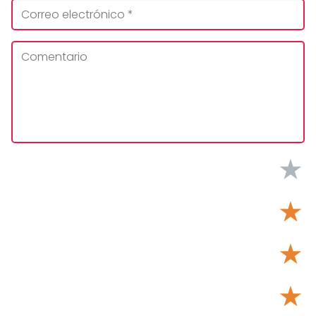
★
★
★
★