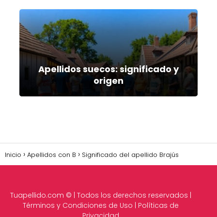
Apellidos suecos: significado y
origen
Inicio
Apellidos con B
Significado del apellido Brajús
Tuapellido.com
© | Todos los derechos reservados |
Términos y Condiciones de Uso
|
Políticas de
Privacidad