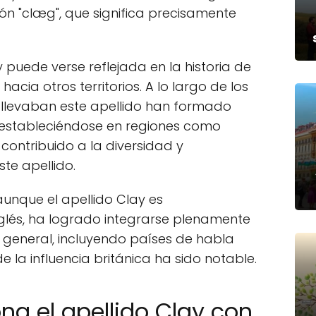
ón "clæg", que significa precisamente
 puede verse reflejada en la historia de
acia otros territorios. A lo largo de los
e llevaban este apellido han formado
, estableciéndose en regiones como
 contribuido a la diversidad y
te apellido.
unque el apellido Clay es
nglés, ha logrado integrarse plenamente
 general, incluyendo países de habla
de la influencia británica ha sido notable.
na el apellido Clay con