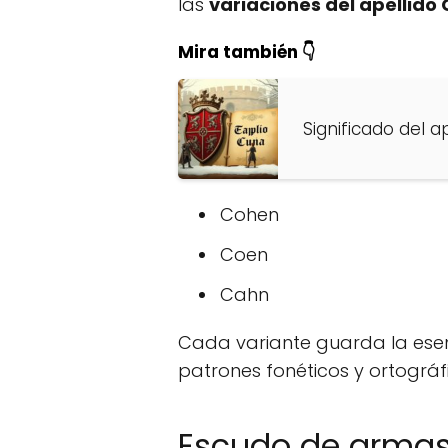
las
variaciones del apellido
Mira también 👇
Significado del a
Cohen
Coen
Cahn
Cada variante guarda la esenc
patrones fonéticos y ortográf
Escudo de armas 