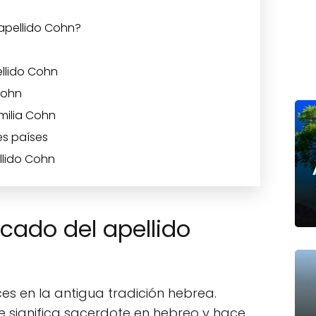
 apellido Cohn?
ellido Cohn
Cohn
milia Cohn
es países
llido Cohn
icado del apellido
ces en la antigua tradición hebrea.
ue significa sacerdote en hebreo y hace