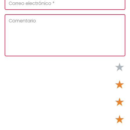
★
★
★
★