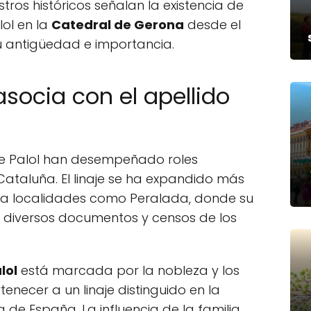
tros históricos señalan la existencia de
lol en la
Catedral de Gerona
desde el
u antigüedad e importancia.
asocia con el apellido
De Palol han desempeñado roles
Cataluña. El linaje se ha expandido más
ta localidades como Peralada, donde su
n diversos documentos y censos de los
lol
está marcada por la nobleza y los
tenecer a un linaje distinguido en la
de España. La influencia de la familia