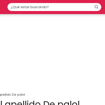
apellido De palol
l apellido De palol