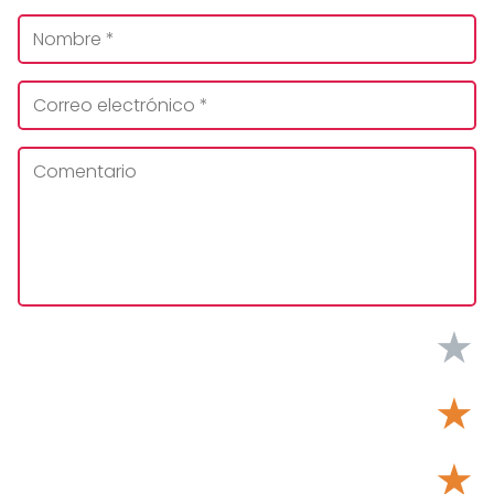
★
★
★