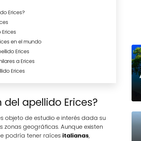
ido Erices?
ices
 Erices
Erices en el mundo
llido Erices
ilares a Erices
lido Erices
 del apellido Erices?
s objeto de estudio e interés dada su
as zonas geográficas. Aunque existen
que podría tener raíces
italianas
,