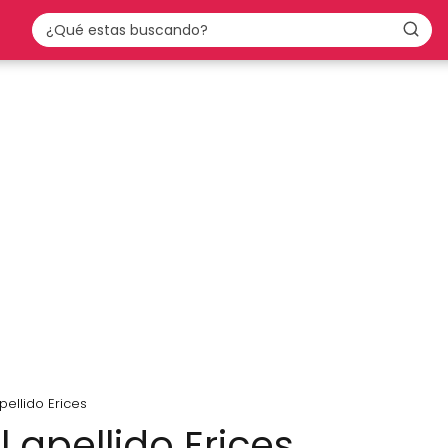
pellido Erices
l apellido Erices