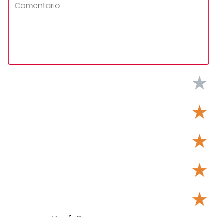
★
★
★
★
★