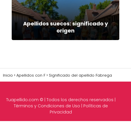
Apellidos suecos: significado y
origen
Inicio
Apellidos con F
Significado del apellido Fabrega
Tuapellido.com
© | Todos los derechos reservados |
Términos y Condiciones de Uso
|
Políticas de
Privacidad