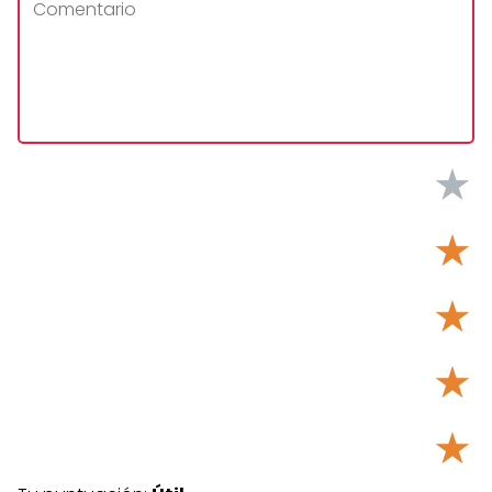
★
★
★
★
★