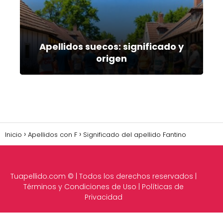
Apellidos suecos: significado y
origen
Inicio
Apellidos con F
Significado del apellido Fantino
Tuapellido.com
© | Todos los derechos reservados |
Términos y Condiciones de Uso
|
Políticas de
Privacidad