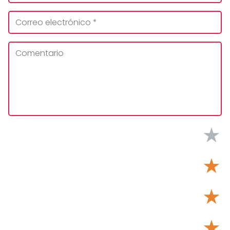
★
★
★
★