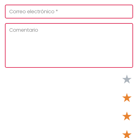
★
★
★
★