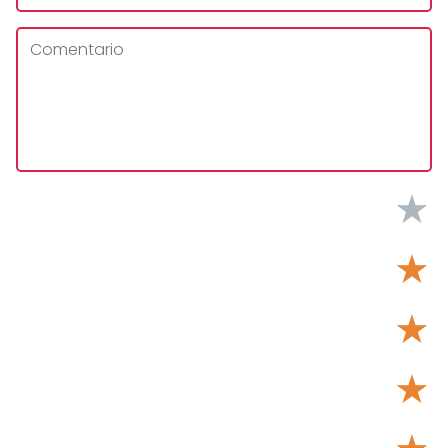
★
★
★
★