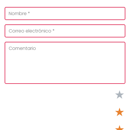
★
★
★