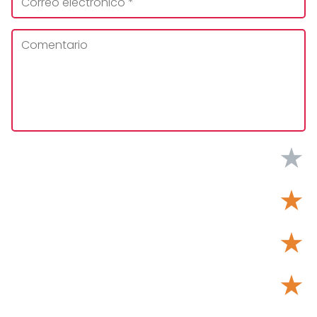
★
★
★
★