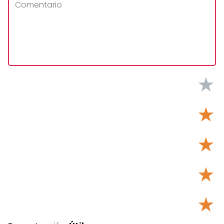
★
★
★
★
★