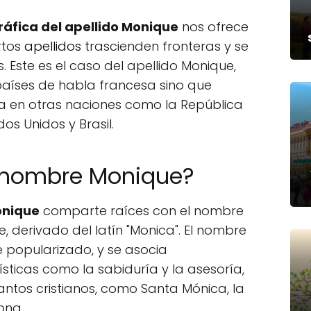
ráfica del apellido Monique
nos ofrece
rtos
apellidos
trascienden fronteras y se
s. Este es el caso del apellido Monique,
países de habla francesa sino que
 en otras naciones como la República
s Unidos y Brasil.
l nombre Monique?
onique
comparte raíces con el nombre
, derivado del latín "Monica". El nombre
popularizado, y se asocia
ticas como la sabiduría y la asesoría,
antos cristianos, como Santa Mónica, la
ona.