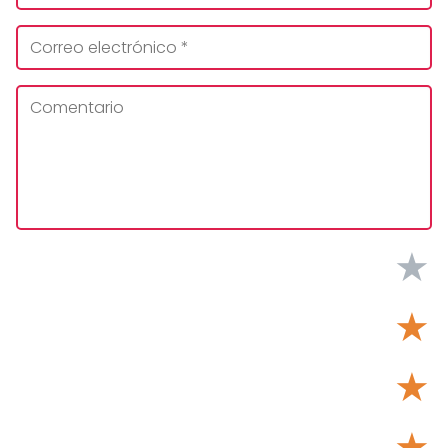
★
★
★
★