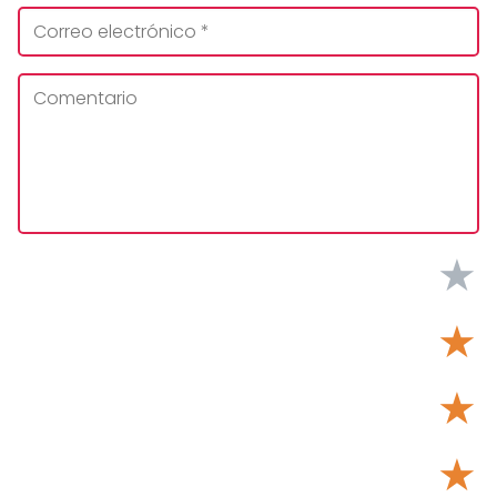
★
★
★
★