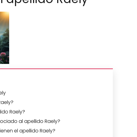
ely
Raely?
lido Raely?
ciado al apellido Raely?
enen el apellido Raely?