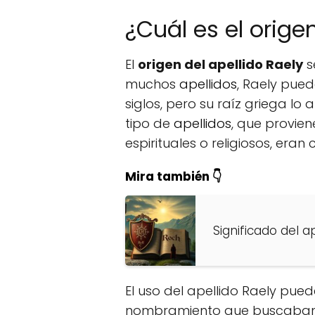
¿Cuál es el orige
El
origen del apellido Raely
s
muchos
apellidos
, Raely pued
siglos, pero su raíz griega lo a
tipo de
apellidos
, que provie
espirituales o religiosos, era
Mira también 👇
Significado del a
El uso del apellido Raely pue
nombramiento que buscaban re