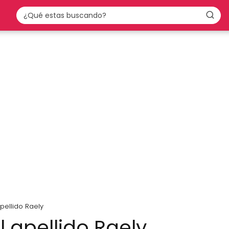
apellido Raely
l apellido Raely