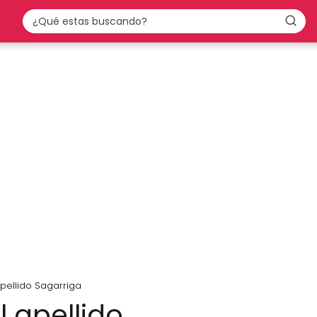
apellido Sagarriga
l apellido