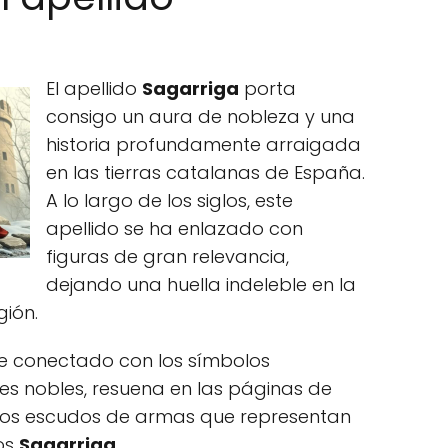
El apellido
Sagarriga
porta
consigo un aura de nobleza y una
historia profundamente arraigada
en las tierras catalanas de España.
A lo largo de los siglos, este
apellido se ha enlazado con
figuras de gran relevancia,
dejando una huella indeleble en la
gión.
te conectado con los símbolos
najes nobles, resuena en las páginas de
en los escudos de armas que representan
los
Sagarriga
.