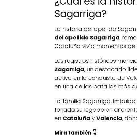
¿Cuál es la histor
Sagarriga?
La historia del apellido Sagar
del apellido Sagarriga
, rem
Cataluña vivía momentos de e
Los registros históricos men
Zagarriga
, un destacado líde
activa en la conquista de Va
en una de las batallas más de
La familia Sagarriga, imbuida
forjado su legado en diferent
en
Cataluña
y
Valencia
, don
Mira también 👇