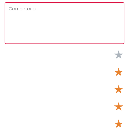
★
★
★
★
★