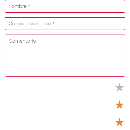
★
★
★