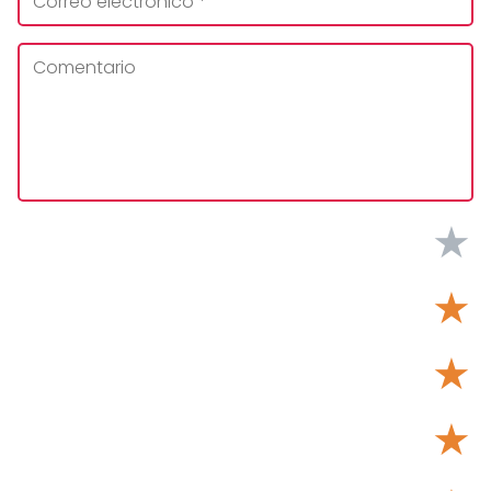
★
★
★
★