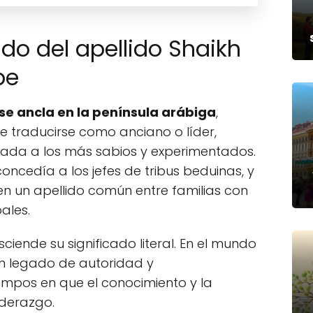
ado del apellido Shaikh
be
 se ancla en la península arábiga
,
de traducirse como anciano o líder,
rgada a los más sabios y experimentados.
concedía a los jefes de tribus beduinas, y
en un apellido común entre familias con
ales.
sciende su significado literal. En el mundo
un legado de autoridad y
empos en que el conocimiento y la
iderazgo.