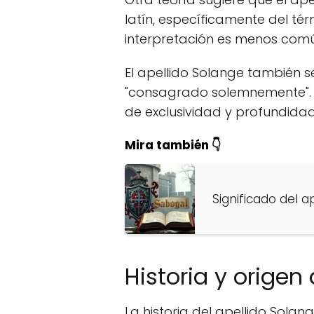
latín, específicamente del térm
interpretación es menos común
El apellido Solange también se
"consagrado solemnemente". E
de exclusividad y profundida
Mira también 👇
Significado del a
Historia y origen
La historia del apellido Solang