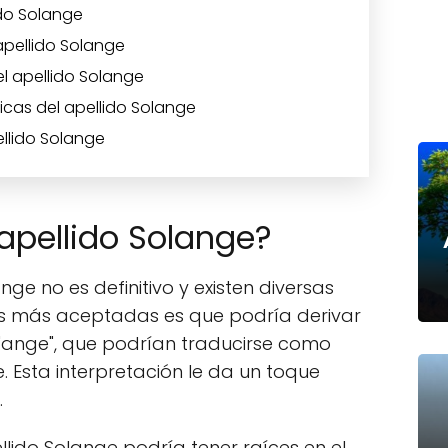
ido Solange
apellido Solange
el apellido Solange
icas del apellido Solange
llido Solange
 apellido Solange?
ange no es definitivo y existen diversas
las más aceptadas es que podría derivar
 "ange", que podrían traducirse como
e. Esta interpretación le da un toque
.
llido Solange podría tener raíces en el