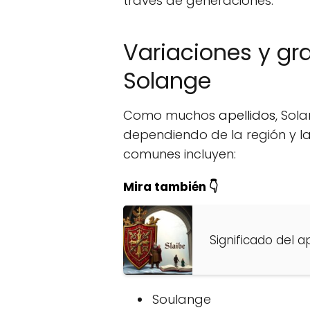
través de generaciones.
Variaciones y gra
Solange
Como muchos
apellidos
, Sol
dependiendo de la región y l
comunes incluyen:
Mira también 👇
Significado del a
Soulange