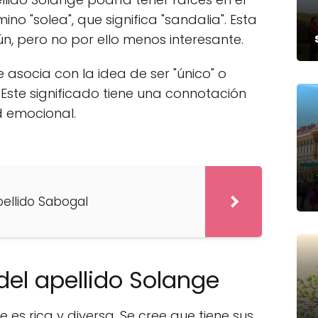
ino "solea", que significa "sandalia". Esta
, pero no por ello menos interesante.
 asocia con la idea de ser "único" o
ste significado tiene una connotación
d emocional.
pellido Sabogal
 del apellido Solange
e es rica y diversa. Se cree que tiene sus