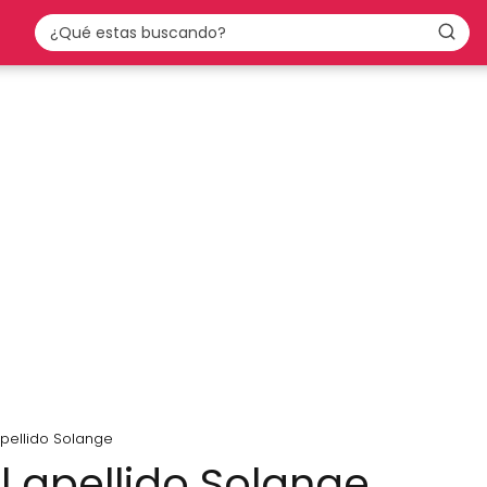
apellido Solange
l apellido Solange