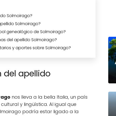
llido Solmoirago?
apellido Solmoirago?
bol genealógico de Solmoirago?
as del apellido Solmoirago?
arios y aportes sobre Solmoirago?
 del apellido
irago
nos lleva a la bella Italia, un país
ultural y lingüística. Al igual que
olmoirago podría estar ligado a la