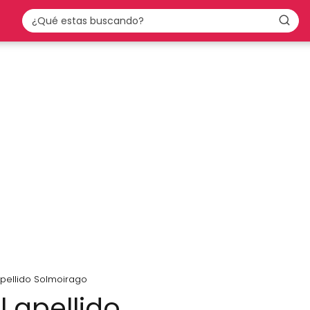
apellido Solmoirago
l apellido