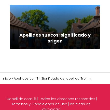
Apellidos suecos: significado y
origen
Inicio
Apellidos con T
Significado del apellido Trpimir
Tuapellido.com
© | Todos los derechos reservados |
Términos y Condiciones de Uso
|
Políticas de
Privacidad