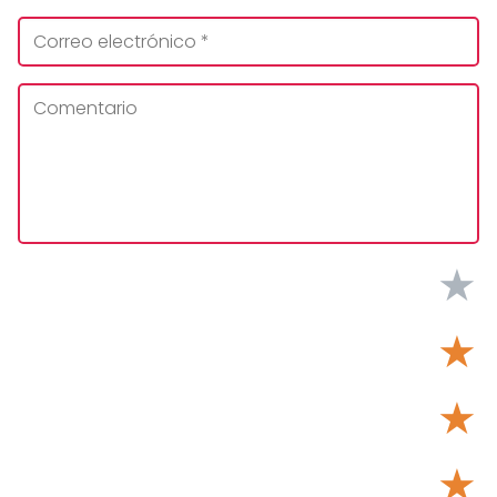
★
★
★
★