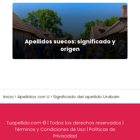
Apellidos suecos: significado y
origen
Inicio
Apellidos con U
Significado del apellido Urabain
Tuapellido.com
© | Todos los derechos reservados |
Términos y Condiciones de Uso
|
Políticas de
Privacidad