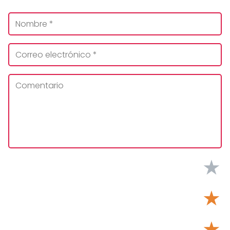
★
★
★