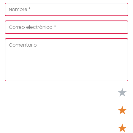
★
★
★