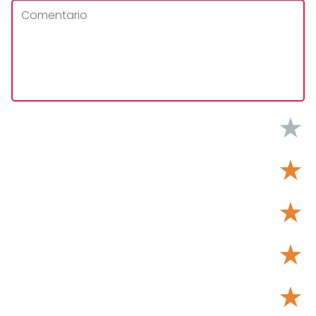
★
★
★
★
★