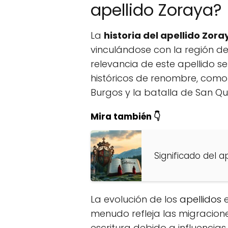
apellido Zoraya?
La
historia del apellido Zora
vinculándose con la región d
relevancia de este apellido s
históricos de renombre, como
Burgos y la batalla de San Qui
Mira también 👇
Significado del a
La evolución de los
apellidos
e
menudo refleja las migracion
escritura debido a influencias 