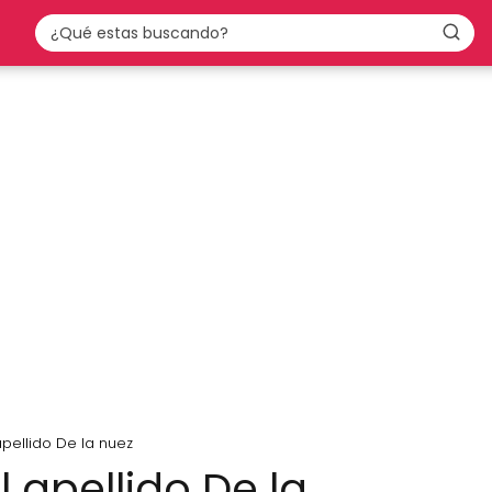
apellido De la nuez
l apellido De la