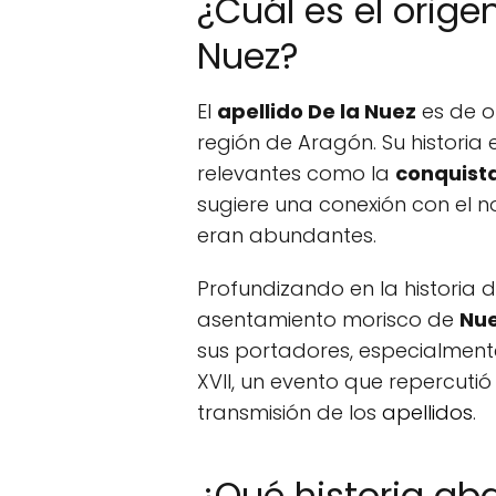
¿Cuál es el origen
Nuez?
El
apellido De la Nuez
es de o
región de Aragón. Su historia 
relevantes como la
conquista
sugiere una conexión con el n
eran abundantes.
Profundizando en la historia 
asentamiento morisco de
Nue
sus portadores, especialmente
XVII, un evento que repercutió 
transmisión de los
apellidos
.
¿Qué historia aba